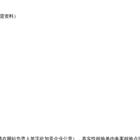
需资料）
请在网站负责人签字处加盖企业公章），真实性核验单由备案核验点